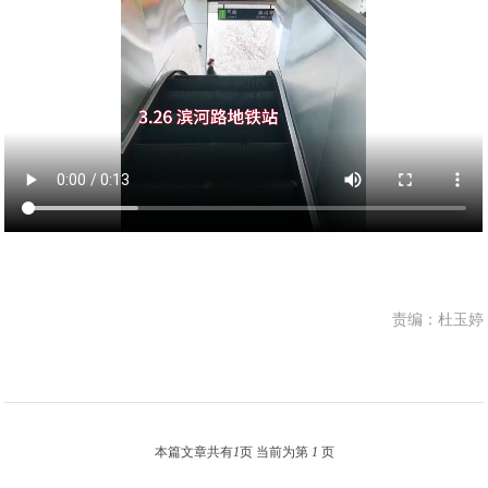
责编：杜玉婷
本篇文章共有
1
页 当前为第
1
页