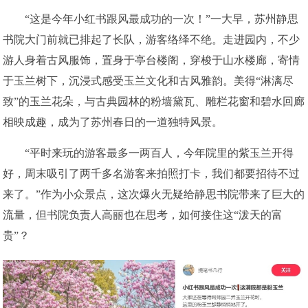
“这是今年小红书跟风最成功的一次！”一大早，苏州静思
书院大门前就已排起了长队，游客络绎不绝。走进园内，不少
游人身着古风服饰，置身于亭台楼阁，穿梭于山水楼廊，寄情
于玉兰树下，沉浸式感受玉兰文化和古风雅韵。美得“淋漓尽
致”的玉兰花朵，与古典园林的粉墙黛瓦、雕栏花窗和碧水回廊
相映成趣，成为了苏州春日的一道独特风景。
“平时来玩的游客最多一两百人，今年院里的紫玉兰开得
好，周末吸引了两千多名游客来拍照打卡，我们都要招待不过
来了。”作为小众景点，这次爆火无疑给静思书院带来了巨大的
流量，但书院负责人高丽也在思考，如何接住这“泼天的富
贵”？