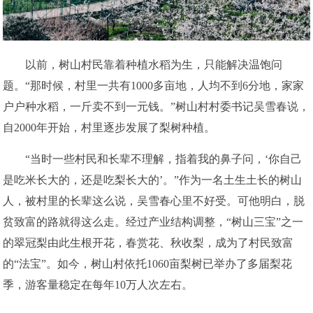
以前，树山村民靠着种植水稻为生，只能解决温饱问
题。“那时候，村里一共有1000多亩地，人均不到6分地，家家
户户种水稻，一斤卖不到一元钱。”树山村村委书记吴雪春说，
自2000年开始，村里逐步发展了梨树种植。
“当时一些村民和长辈不理解，指着我的鼻子问，‘你自己
是吃米长大的，还是吃梨长大的’。”作为一名土生土长的树山
人，被村里的长辈这么说，吴雪春心里不好受。可他明白，脱
贫致富的路就得这么走。经过产业结构调整，“树山三宝”之一
的翠冠梨由此生根开花，春赏花、秋收梨，成为了村民致富
的“法宝”。如今，树山村依托1060亩梨树已举办了多届梨花
季，游客量稳定在每年10万人次左右。