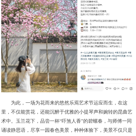
为此，一场为花而来的悠然乐焉艺术节运应而生，在这
里，不仅能赏花，还能沉醉于优雅的小提琴声和婉转的昆曲艺
术中。玉兰花下，品尝一杯“吓煞人香”的碧螺春，与师傅一同
诵读静思语，尽享一园春色美景，种种体验下，美景不仅只是