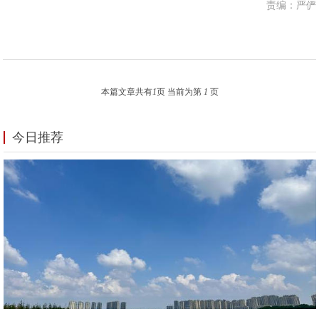
责编：严俨
本篇文章共有
1
页 当前为第
1
页
今日推荐