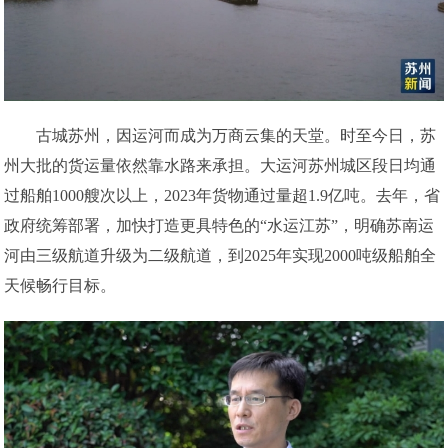
古城苏州，因运河而成为万商云集的天堂。时至今日，苏
州大批的货运量依然靠水路来承担。大运河苏州城区段日均通
过船舶1000艘次以上，2023年货物通过量超1.9亿吨。去年，省
政府统筹部署，加快打造更具特色的“水运江苏”，明确苏南运
河由三级航道升级为二级航道，到2025年实现2000吨级船舶全
天候畅行目标。