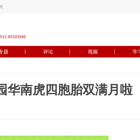
习
专题
评论
视频
学
园华南虎四胞胎双满月啦