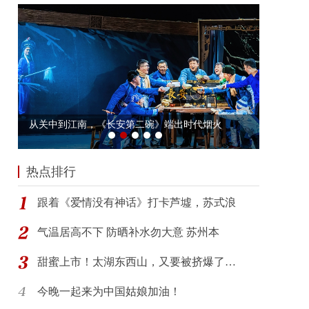
热点排行
跟着《爱情没有神话》打卡芦墟，苏式浪
气温居高不下 防晒补水勿大意 苏州本
甜蜜上市！太湖东西山，又要被挤爆了…
今晚一起来为中国姑娘加油！