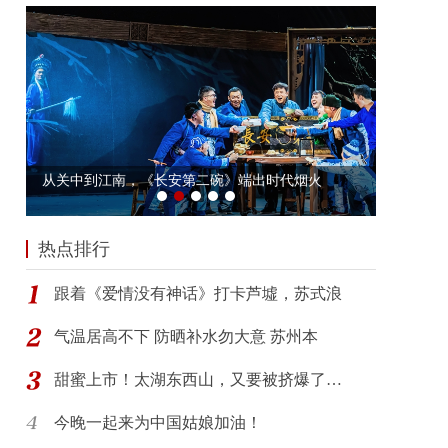
热点排行
跟着《爱情没有神话》打卡芦墟，苏式浪
气温居高不下 防晒补水勿大意 苏州本
甜蜜上市！太湖东西山，又要被挤爆了…
今晚一起来为中国姑娘加油！