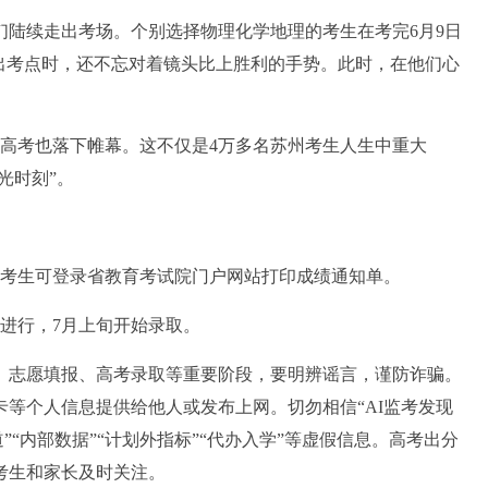
们陆续走出考场。个别选择物理化学地理的考生在考完6月9日
出考点时，还不忘对着镜头比上胜利的手势。此时，在他们心
年高考也落下帷幕。这不仅是4万多名苏州考生人生中重大
光时刻”。
考生可登录省教育考试院门户网站打印成绩通知单。
进行，7月上旬开始录取。
志愿填报、高考录取等重要阶段，要明辨谣言，谨防诈骗。
等个人信息提供给他人或发布上网。切勿相信“AI监考发现
”“内部数据”“计划外指标”“代办入学”等虚假信息。高考出分
考生和家长及时关注。