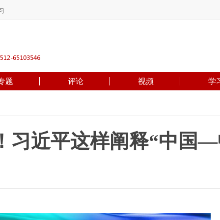
习
专题
评论
视频
学
！习近平这样阐释“中国—