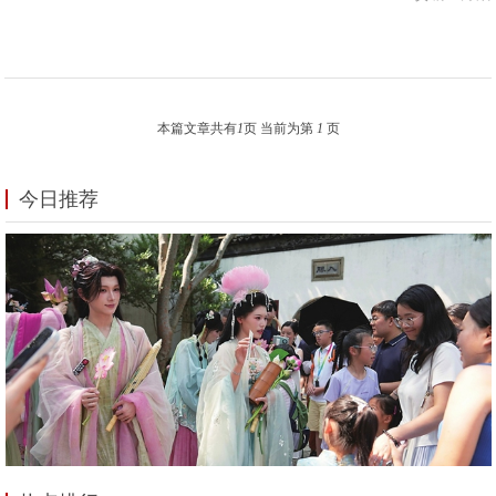
本篇文章共有
1
页 当前为第
1
页
今日推荐