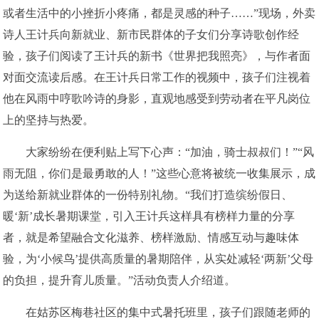
或者生活中的小挫折小疼痛，都是灵感的种子……”现场，外卖
诗人王计兵向新就业、新市民群体的子女们分享诗歌创作经
验，孩子们阅读了王计兵的新书《世界把我照亮》，与作者面
对面交流读后感。在王计兵日常工作的视频中，孩子们注视着
他在风雨中哼歌吟诗的身影，直观地感受到劳动者在平凡岗位
上的坚持与热爱。
大家纷纷在便利贴上写下心声：“加油，骑士叔叔们！”“风
雨无阻，你们是最勇敢的人！”这些心意将被统一收集展示，成
为送给新就业群体的一份特别礼物。“我们打造缤纷假日、
暖‘新’成长暑期课堂，引入王计兵这样具有榜样力量的分享
者，就是希望融合文化滋养、榜样激励、情感互动与趣味体
验，为‘小候鸟’提供高质量的暑期陪伴，从实处减轻‘两新’父母
的负担，提升育儿质量。”活动负责人介绍道。
在姑苏区梅巷社区的集中式暑托班里，孩子们跟随老师的