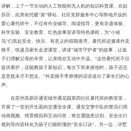
讲解，上了一节生动的人工智能和无人机的知识科普课。在姑
苏区，此类依托暖“新”驿站、社区党群服务中心等阵地开设的
爱心暑托班中，不仅有作业辅导、阅读指导，更有非遗体验、
科学实验、安全教育、红色故事宣讲等特色课程，为“小候
鸟”们筑起安全、快乐、有意义的假期港湾。暑托班还邀请外卖
骑手、快递员家长走进课堂，讲述“城市守护者”的故事，让孩
子们理解父母的辛劳，让亲情在互动中升温。“这些暑托班不仅
提供看护，还能教孩子新知识，每次下班来接他时，孩子还总
是意犹未尽不想走。”外卖骑手李师傅的话语道出了家长们的心
声。
在苏州高新区通安镇华通花园第四社区暑托班的教室里，
开展了一堂别开生面的交通安全课。通安交警中队的警员们用
动画视频、情景模拟和互动问答，将交通隐患识别、安全出行
规则等内容转化为孩子们能听懂的“安全口诀”。另一边，浒墅