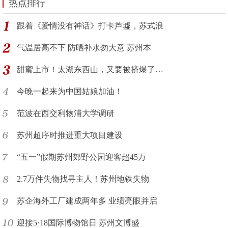
热点排行
跟着《爱情没有神话》打卡芦墟，苏式浪
气温居高不下 防晒补水勿大意 苏州本
甜蜜上市！太湖东西山，又要被挤爆了…
今晚一起来为中国姑娘加油！
范波在西交利物浦大学调研
苏州超序时推进重大项目建设
“五一”假期苏州郊野公园迎客超45万
2.7万件失物找寻主人！苏州地铁失物
苏企海外工厂建成两年多 业绩亮眼并启
迎接5·18国际博物馆日 苏州文博盛