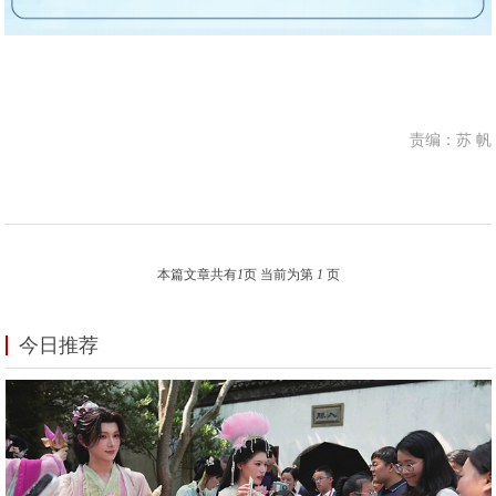
责编：苏 帆
本篇文章共有
1
页 当前为第
1
页
今日推荐