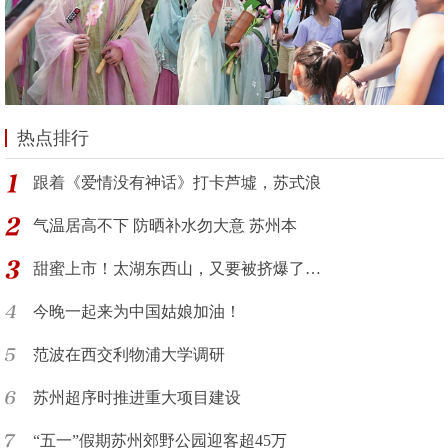
热点排行
跟着《爱情没有神话》打卡芦墟，苏式浪
气温居高不下 防晒补水勿大意 苏州本
甜蜜上市！太湖东西山，又要被挤爆了…
今晚一起来为中国姑娘加油！
范波在西交利物浦大学调研
苏州超序时推进重大项目建设
“五一”假期苏州郊野公园迎客超45万