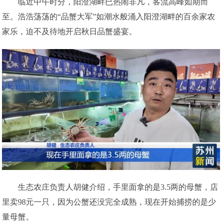
临近中午时分，阳澄湖畔已热闹非凡，客流高峰如期而
至。浩浩荡荡的“品蟹大军”如潮水般涌入阳澄湖畔的百余家农
家乐，迫不及待地开启秋日品蟹盛宴。
生态农庄负责人胡健介绍，手里面拿的是3.5两的母蟹，店
里卖98元一只，因为公蟹还没完全成熟，现在开始捕捞的是少
量母蟹。