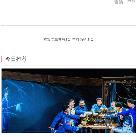
责编：严俨
本篇文章共有
1
页 当前为第
1
页
今日推荐