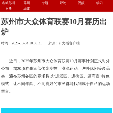
名城苏州
苏州
专题
评论
视频
学习
文旅
城事
苏州市大众体育联赛10月赛历出
炉
时间：2025-10-04 10:59:31
来源：引力播客户端
近日，2025年苏州市大众体育联赛10月赛事计划正式对外
公布，超20项赛事涵盖传统竞技、潮流运动、户外休闲等多品
类，遍布苏州各区的赛场将以“进景区、进街区、进商圈”特色
模式，让不同年龄、不同喜好的市民都能找到属于自己的运动
舞台。