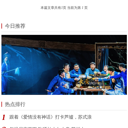
本篇文章共有
1
页 当前为第
1
页
今日推荐
热点排行
跟着《爱情没有神话》打卡芦墟，苏式浪