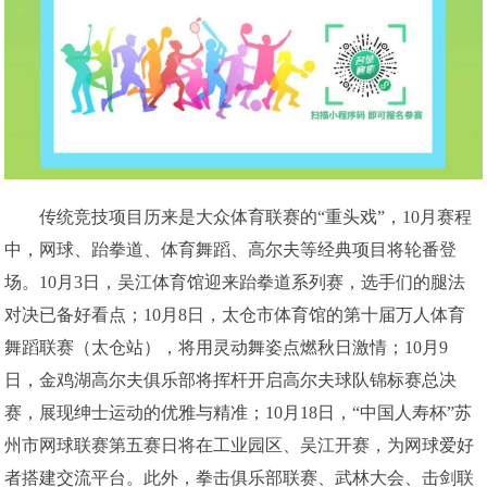
传统竞技项目历来是大众体育联赛的“重头戏”，10月赛程
中，网球、跆拳道、体育舞蹈、高尔夫等经典项目将轮番登
场。10月3日，吴江体育馆迎来跆拳道系列赛，选手们的腿法
对决已备好看点；10月8日，太仓市体育馆的第十届万人体育
舞蹈联赛（太仓站），将用灵动舞姿点燃秋日激情；10月9
日，金鸡湖高尔夫俱乐部将挥杆开启高尔夫球队锦标赛总决
赛，展现绅士运动的优雅与精准；10月18日，“中国人寿杯”苏
州市网球联赛第五赛日将在工业园区、吴江开赛，为网球爱好
者搭建交流平台。此外，拳击俱乐部联赛、武林大会、击剑联