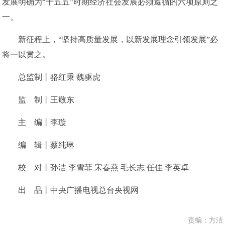
发展明确为“十五五”时期经济社会发展必须遵循的六项原则之
一。
新征程上，“坚持高质量发展，以新发展理念引领发展”必
将一以贯之。
总监制丨骆红秉 魏驱虎
监 制丨王敬东
主 编丨李璇
编 辑丨蔡纯琳
校 对丨孙洁 李雪菲 宋春燕 毛长志 任佳 李英卓
出 品丨中央广播电视总台央视网
责编：方洁