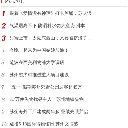
热点排行
跟着《爱情没有神话》打卡芦墟，苏式浪
气温居高不下 防晒补水勿大意 苏州本
甜蜜上市！太湖东西山，又要被挤爆了…
今晚一起来为中国姑娘加油！
范波在西交利物浦大学调研
苏州超序时推进重大项目建设
“五一”假期苏州郊野公园迎客超45万
2.7万件失物找寻主人！苏州地铁失物
苏企海外工厂建成两年多 业绩亮眼并启
迎接5·18国际博物馆日 苏州文博盛