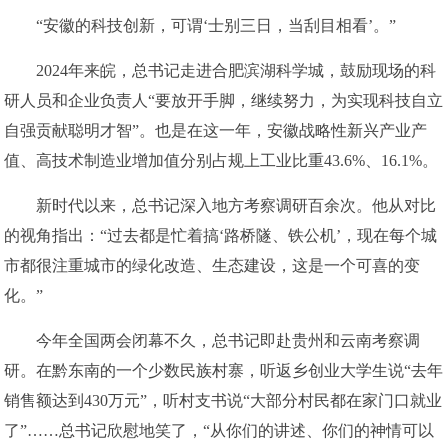
“安徽的科技创新，可谓‘士别三日，当刮目相看’。”
2024年来皖，总书记走进合肥滨湖科学城，鼓励现场的科
研人员和企业负责人“要放开手脚，继续努力，为实现科技自立
自强贡献聪明才智”。也是在这一年，安徽战略性新兴产业产
值、高技术制造业增加值分别占规上工业比重43.6%、16.1%。
新时代以来，总书记深入地方考察调研百余次。他从对比
的视角指出：“过去都是忙着搞‘路桥隧、铁公机’，现在每个城
市都很注重城市的绿化改造、生态建设，这是一个可喜的变
化。”
今年全国两会闭幕不久，总书记即赴贵州和云南考察调
研。在黔东南的一个少数民族村寨，听返乡创业大学生说“去年
销售额达到430万元”，听村支书说“大部分村民都在家门口就业
了”……总书记欣慰地笑了，“从你们的讲述、你们的神情可以