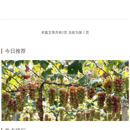
本篇文章共有
1
页 当前为第
1
页
今日推荐