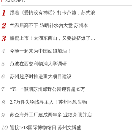
跟着《爱情没有神话》打卡芦墟，苏式浪
气温居高不下 防晒补水勿大意 苏州本
甜蜜上市！太湖东西山，又要被挤爆了…
今晚一起来为中国姑娘加油！
范波在西交利物浦大学调研
苏州超序时推进重大项目建设
“五一”假期苏州郊野公园迎客超45万
2.7万件失物找寻主人！苏州地铁失物
苏企海外工厂建成两年多 业绩亮眼并启
迎接5·18国际博物馆日 苏州文博盛