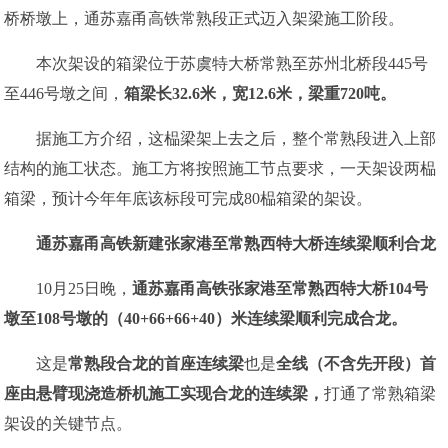
桥桥墩上，通苏嘉甬高铁常熟段正式迈入架梁施工阶段。
本次架设的箱梁位于苏虞特大桥常熟至苏州北桥段445号
至446号墩之间，
箱梁长32.6米，
宽12.6米，
梁重720吨。
据施工方介绍，这榀梁架上去之后，整个常熟段进入上部
结构的施工状态。施工方将按照施工节点要求，一天架设两榀
箱梁，预计今年年底该标段可完成80榀箱梁的架设。
通苏嘉甬高铁
新建张家港至常熟西特大桥
连续梁顺利合龙
10月25日晚，
通苏嘉甬高铁张家港至常熟西特大桥
104号
墩至108号墩的
（40+66+66+40）米连续梁
顺利完成合龙。
这是
常熟段合龙的首座连续梁
也是
全线（不含先开段）首
座
由悬臂现浇造桥机施工
实现合龙的连续梁，
打通了常熟箱梁
架设的关键节点。