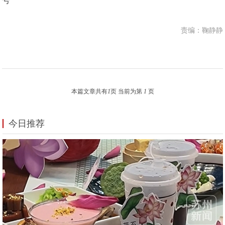
号
责编：鞠静静
本篇文章共有
1
页 当前为第
1
页
今日推荐