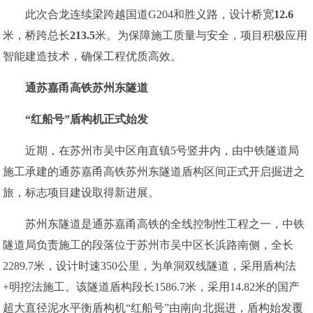
此次合龙连续梁跨越国道G204和胜义路，设计桥宽
12.6
米，桥跨总长
213.5
米。为保障施工质量与安全，项目积极应用
智能建造技术，确保工程优质高效。
通苏嘉甬高铁苏州东隧道
“红船号”盾构机正式始发
近期，在苏州市吴中区甪直镇5号竖井内，由中铁隧道局
施工承建的通苏嘉甬高铁苏州东隧道盾构区间正式开启掘进之
旅，标志项目建设取得新进展。
苏州东隧道是通苏嘉甬高铁的全线控制性工程之一，中铁
隧道局负责施工的段落位于苏州市吴中区长浜路南侧，全长
2289.7米，设计时速350公里，为单洞双线隧道，采用盾构法
+明挖法施工。该隧道盾构段长1586.7米，采用14.82米的国产
超大直径泥水平衡盾构机“红船号”由南向北掘进，盾构始发覆