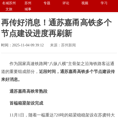
名城苏州
苏州
专题
评论
视频
学习
文旅
城事
再传好消息！通苏嘉甬高铁多个
节点建设进度再刷新
时间：2025-11-04 09:39:12
来源：苏州新闻
作为国家高速铁路网“八纵八横”主骨架之沿海铁路客运通
道的重要组成部分，
近段时间，
通苏嘉甬高铁多个节点建设
传
来好消息。
通苏嘉甬高铁常熟段
首榀箱梁架设完成
11月1日，随着一榀重达720吨的箱梁稳稳架设在苏虞特大