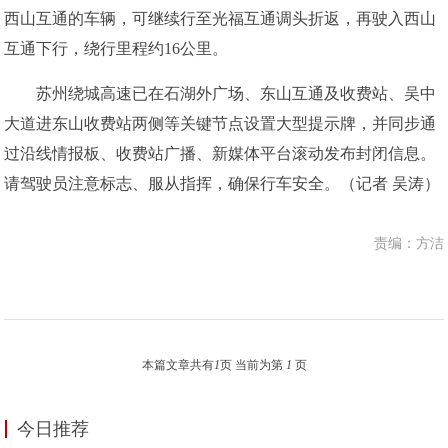
西山互通的车辆，可继续行至光福互通调头折返，再驶入西山
互通下行，绕行里程约16公里。
苏州绕城高速已在石湖外广场、东山互通及收费站、吴中
大道进东山收费站两侧等关键节点设置大型提示牌，并同步通
过沿线情报板、收费站广播、新媒体平台滚动发布封闭信息。
请驾驶员注意标志、服从指挥，确保行车安全。（记者 吴涛）
责编：方洁
本篇文章共有
1
页 当前为第
1
页
今日推荐