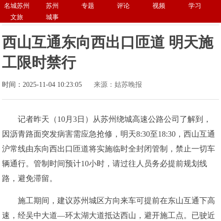
名城苏州
苏州
专题
评论
视频
学习
文旅
城事
西山互通东向西出口匝道 明天施
工限时禁行
时间：2025-11-04 10:23:05
来源：姑苏晚报
记者昨天（10月3日）从苏州绕城高速公路公司了解到，
因沥青路面突发病害需应急抢修，明天8:30至18:30，西山互通
沪常线由东向西出口匝道将实施临时全封闭管制，禁止一切车
辆通行。管制时间预计10小时，请过往人员务必提前规划线
路，避免滞留。
施工期间，建议苏州城区方向来车可提前在东山互通下高
速，经吴中大道—环太湖大道抵达西山，避开施工点。已驶近