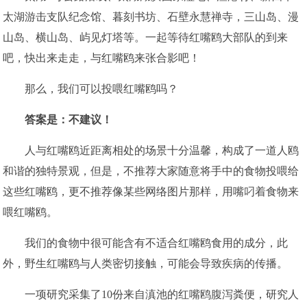
太湖游击支队纪念馆、暮刻书坊、石壁永慧禅寺，三山岛、漫
山岛、横山岛、屿见灯塔等。一起等待红嘴鸥大部队的到来
吧，快出来走走，与红嘴鸥来张合影吧！
那么，我们可以投喂红嘴鸥吗？
答案是：不建议！
人与红嘴鸥近距离相处的场景十分温馨，构成了一道人鸥
和谐的独特景观，但是，不推荐大家随意将手中的食物投喂给
这些红嘴鸥，更不推荐像某些网络图片那样，用嘴叼着食物来
喂红嘴鸥。
我们的食物中很可能含有不适合红嘴鸥食用的成分，此
外，野生红嘴鸥与人类密切接触，可能会导致疾病的传播。
一项研究采集了10份来自滇池的红嘴鸥腹泻粪便，研究人