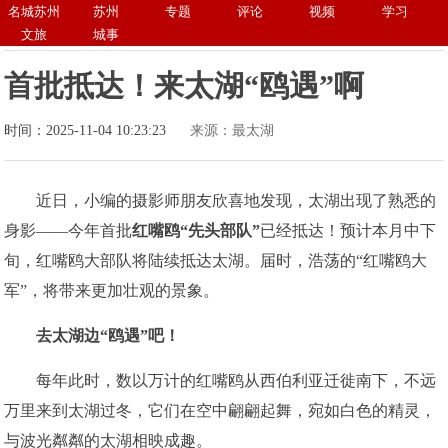
名城苏州
苏州
专题
评论
视频
学习
文旅
城事
首批抵达！来太湖“鸥遇”啊
时间：2025-11-04 10:23:23
来源：最太湖
近日，小编的摄影师朋友欣喜地发现，太湖出现了熟悉的
身影——今年首批
红嘴鸥“先头部队”
已经抵达！预计本月中下
旬，红嘴鸥大部队将陆续抵达太湖。届时，浩荡的“红嘴鸥大
军”，将带来更加壮观的景象。
去太湖边
“鸥遇”吧！
每年此时，数以万计的红嘴鸥从西伯利亚迁徙南下，不远
万里来到太湖过冬，它们在空中翩翩起舞，宛如白色的精灵，
与波光粼粼的太湖相映成趣。