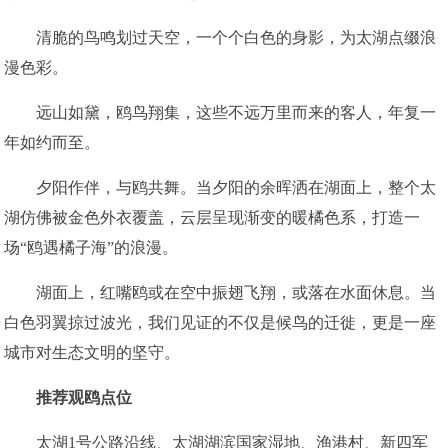
清脆的鸟鸣划过天空，一个个白色的身影，为太湖点缀浪
漫色彩。
远山如黛，鸥鸟翔集，这些不远万里而来的客人，年复一
年如约而至。
夕阳作伴，与鸥共舞。当夕阳的余晖洒在湖面上，整个太
湖仿佛被金色外衣覆盖，云层呈现渐变的暖橘色系，打造一
场“鸥遇橘子海”的浪漫。
湖面上，红嘴鸥或在空中振翅飞翔，或落在水面休息。当
白色羽翼掠过波光，我们见证的不仅是候鸟的迁徙，更是一座
城市对生态文明的坚守。
推荐观鸥点位
太湖1号公路沿线、太湖湖滨国家湿地、渔港村、新四军