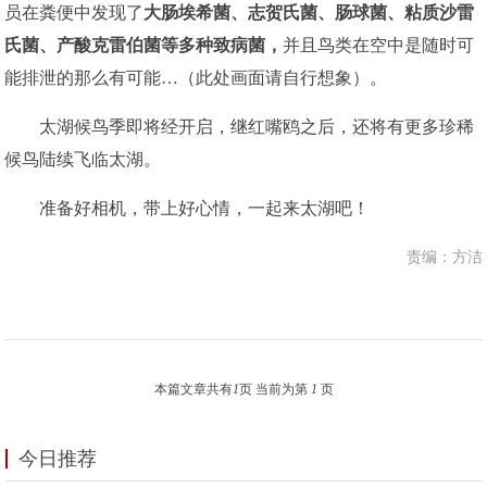
员在粪便中发现了
大肠埃希菌、志贺氏菌、肠球菌、
粘质沙雷
氏菌、产酸克雷伯菌
等多种致病菌，
并且鸟类在空中是随时可
能排泄的那么有可能…（此处画面请自行想象）。
太湖候鸟季即将经开启，继红嘴鸥之后，还将有更多珍稀
候鸟陆续飞临太湖。
准备好相机，带上好心情，一起来太湖吧！
责编：方洁
本篇文章共有
1
页 当前为第
1
页
今日推荐