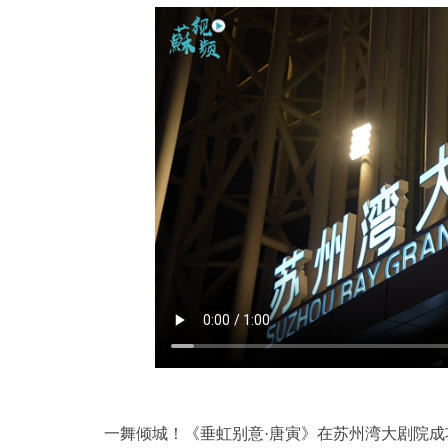
一舞倾城！《垂虹别意·唐寅》在苏州湾大剧院成