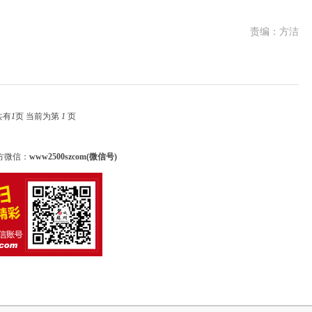
责编：方洁
共有
1
页 当前为第
1
页
方微信：
www2500szcom(微信号)