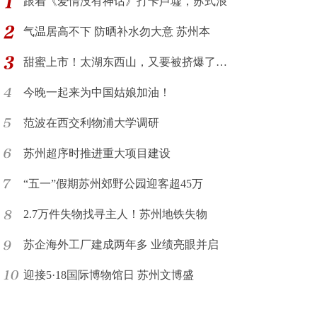
跟着《爱情没有神话》打卡芦墟，苏式浪
气温居高不下 防晒补水勿大意 苏州本
甜蜜上市！太湖东西山，又要被挤爆了…
今晚一起来为中国姑娘加油！
范波在西交利物浦大学调研
苏州超序时推进重大项目建设
“五一”假期苏州郊野公园迎客超45万
2.7万件失物找寻主人！苏州地铁失物
苏企海外工厂建成两年多 业绩亮眼并启
迎接5·18国际博物馆日 苏州文博盛