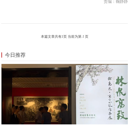
责编：鞠静静
本篇文章共有
1
页 当前为第
1
页
今日推荐