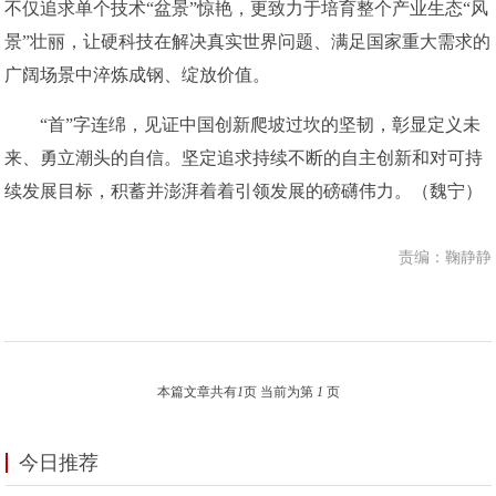
不仅追求单个技术“盆景”惊艳，更致力于培育整个产业生态“风
景”壮丽，让硬科技在解决真实世界问题、满足国家重大需求的
广阔场景中淬炼成钢、绽放价值。
“首”字连绵，见证中国创新爬坡过坎的坚韧，彰显定义未
来、勇立潮头的自信。坚定追求持续不断的自主创新和对可持
续发展目标，积蓄并澎湃着着引领发展的磅礴伟力。（魏宁）
责编：鞠静静
本篇文章共有
1
页 当前为第
1
页
今日推荐