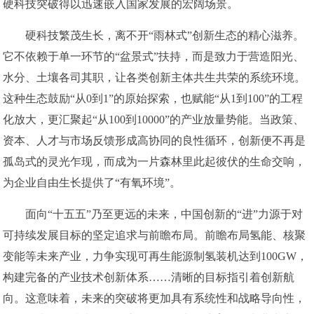
硬科技突破得以迅速嵌入国家发展的宏阔场景。
硬科技繁茂生长，离不开“雨林式”创新生态的精心滋养。
它不依赖于单一环节的“盆景式”扶持，而是致力于营造阳光、
水分、土壤各司其职，让各类创新主体共生共荣的系统环境。
这种生态鼓励“从0到1”的原始探索，也赋能“从1到100”的工程
化放大，更汇聚起“从100到10000”的产业放量势能。当政策、
资本、人才与市场反馈形成高协同的良性循环，创新便不再是
孤岛式的灵光乍现，而成为一片森林里此起彼伏的生命交响，
为企业自由生长提供了“有氧环境”。
面向“十五五”乃至更远的未来，中国创新的“进”力源于对
可持续发展目标的坚定追求与前瞻布局。前瞻布局氢能、核聚
变能等未来产业，力争实现可再生能源制氢装机达到100GW，
构建完备的产业技术创新体系……清晰的目标指引着创新航
向。这意味着，未来的突破将更加具有系统性和战略导向性，