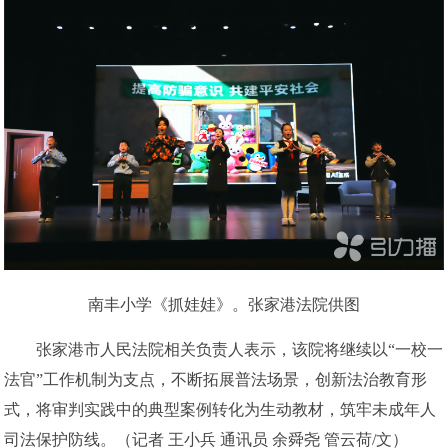
南丰小学《抓娃娃》。张家港法院供图
张家港市人民法院相关负责人表示，该院将继续以“一校一
法官”工作机制为支点，不断拓展普法场景，创新法治教育形
式，将审判实践中的典型案例转化为生动教材，筑牢未成年人
司法保护防线。（记者 王小兵 通讯员 余舜尧 管云荷/文）