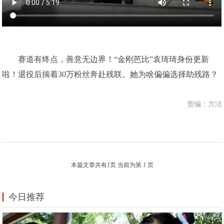
赛道有终点，善意无边界！“金刚芭比”袁琦琦身份更新
啦！退役后揣着30万粉丝奔赴残联。她为啥偏偏选择助残路？
责编：方洁
本篇文章共有
1
页 当前为第
1
页
今日推荐