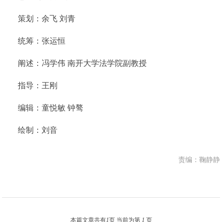
策划：余飞 刘青
统筹：张运恒
阐述：冯学伟 南开大学法学院副教授
指导：王刚
编辑：童悦敏 钟骜
绘制：刘音
责编：鞠静静
本篇文章共有
1
页 当前为第
1
页