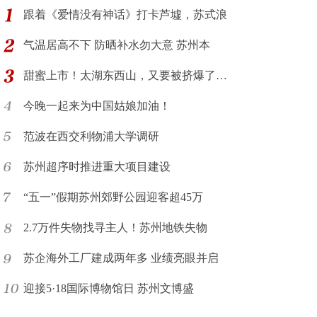
跟着《爱情没有神话》打卡芦墟，苏式浪
气温居高不下 防晒补水勿大意 苏州本
甜蜜上市！太湖东西山，又要被挤爆了…
今晚一起来为中国姑娘加油！
范波在西交利物浦大学调研
苏州超序时推进重大项目建设
“五一”假期苏州郊野公园迎客超45万
2.7万件失物找寻主人！苏州地铁失物
苏企海外工厂建成两年多 业绩亮眼并启
迎接5·18国际博物馆日 苏州文博盛