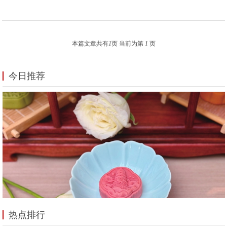
本篇文章共有
1
页 当前为第
1
页
今日推荐
热点排行