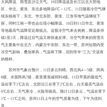
大风降温、雨雪及沙尘天气。10日降温波及长江以北大部地
区，华北、黄淮、东北多地降温6℃～12℃。11日随着冷空气继
续东移南下，东北、华北东部、黄淮、江淮等地气温继续下
探，同时江南一带也会出现小幅降温。10日到11日华北、黄淮
等地最高气温降至近期低点。这股冷空气来去匆匆，降温多持
续1至2天，降温过后气温又将快速反弹。冷空气带来的雨雪天
气主要集中在北方，内蒙古中东部、东北一带。苏州短期内受
冷空气影响，叠加寒风，气温将下降，回到常年“三九”天该有
的模样。
苏州市气象台预计，11日多云到晴。西北风4～5级、阵风
6级、水面阵风7级，夜里逐渐减弱到4级。11日早晨的最低气
温在零下1℃左右，北部沿江在零下2℃左右，白天最高气温在
6℃左右，天气寒冷，火险等级高。预计12日多云，气温在零下
1℃～11℃之间。苏州11日上午的空气质量为优，下午为优到
良。