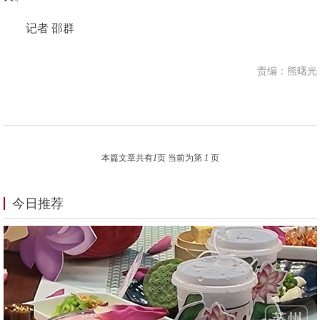
记者 邵群
责编：熊曙光
本篇文章共有
1
页 当前为第
1
页
今日推荐