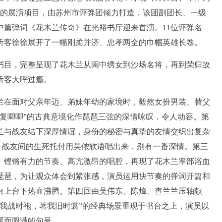
戏”的展演项目，由苏州市评弹团倾力打造，该团副团长、一级
中篇弹词《花木兰传奇》在光裕书厅迎来首演。11位评弹名
听客徐徐展开了一幅刚柔并济、忠孝两全的巾帼英雄长卷。
目，完整呈现了花木兰从闺中绣女到沙场名将，再到荣归故
听客大呼过瘾。
在面对父亲年迈、弟妹年幼的家境时，毅然女扮男装、替父
复唧唧”的古典意境化作琵琶三弦的深情咏叹，令人动容。第
兰与战友结下深厚情谊，身份的秘密与真挚的友情交织出复杂
挥，战友间的生死托付用吴侬软语唱出来，别有一番深情。第三
。铿锵有力的节奏、高亢激昂的唱腔，再现了花木兰率部浴血
琵琶，为让观众体会到紧张感，演员运用快节奏的弹词开篇和
台上台下热血沸腾。第四回由吴伟东、陈烽、查兰兰压轴献
我战时袍，著我旧时裳”的经典场景重现于书台之上，演员以
暖而圆满的句号。