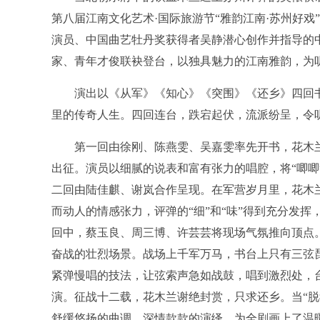
第八届江南文化艺术·国际旅游节“雅韵江南·苏州好
演员、中国曲艺牡丹奖获得者吴静潜心创作并指导的
家、青年才俊联袂登台，以独具魅力的江南雅韵，为
演出以《从军》《知心》《突围》《还乡》四回书
里的传奇人生。四回连台，跌宕起伏，流派纷呈，令
第一回由徐刚、陈燕雯、吴嘉雯率先开书，花木兰
出征。演员以细腻的说表和富有张力的唱腔，将“唧唧
二回由陆佳麒、谢岚合作呈现。在军营岁月里，花木
而动人的情感张力，评弹的“细”和“味”得到充分发
回中，蔡玉良、周三博、许芸芸将现场气氛推向顶点
奋战的壮烈场景。战场上千军万马，书台上只有三弦
紧弹慢唱的技法，让弦索声急如战鼓，唱到激烈处，
演。征战十二载，花木兰谢绝封赏，只求还乡。当“脱
舒缓悠扬的曲调、深情款款的演绎，为全剧画上了温