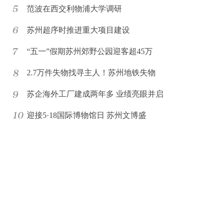
范波在西交利物浦大学调研
苏州超序时推进重大项目建设
“五一”假期苏州郊野公园迎客超45万
2.7万件失物找寻主人！苏州地铁失物
苏企海外工厂建成两年多 业绩亮眼并启
迎接5·18国际博物馆日 苏州文博盛