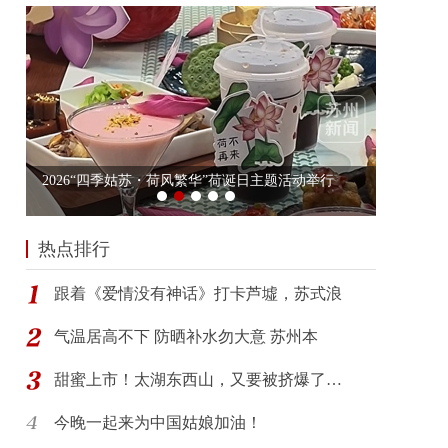
热点排行
跟着《爱情没有神话》打卡芦墟，苏式浪
气温居高不下 防晒补水勿大意 苏州本
甜蜜上市！太湖东西山，又要被挤爆了…
今晚一起来为中国姑娘加油！