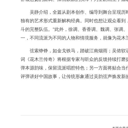
吴静介绍，全篇从剧本创作、编导到舞台呈现历时
独有的艺术形式重新解构经典。同时也想让观众看到
斗的完整队伍。”此外，徐调、香香调、魏调、张调
一，不同流派为不同的人物和情境服务，就像为花木兰
弦索铮铮，如金戈铁马，踏破江南烟雨；吴侬软语
词《花木兰传奇》将根据专家与听众的反馈持续打磨
弹本源韵味，保留流派唱腔特色；另一方面将贴合当
评弹讲好中国故事，让传统形象通过吴韵弦声焕发新的