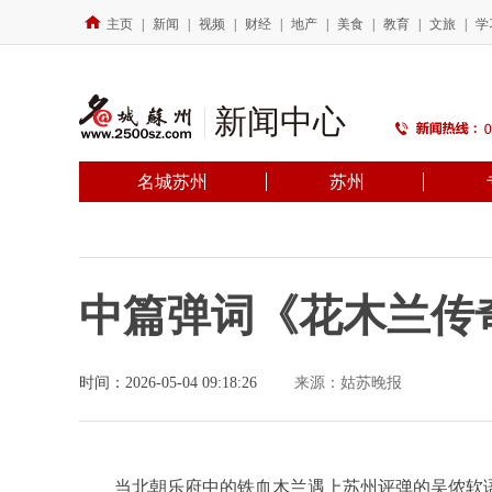
主页
|
新闻
|
视频
|
财经
|
地产
|
美食
|
教育
|
文旅
|
学
新闻中心
名城苏州
苏州
中篇弹词《花木兰传
时间：2026-05-04 09:18:26
来源：姑苏晚报
当北朝乐府中的铁血木兰遇上苏州评弹的吴侬软语，