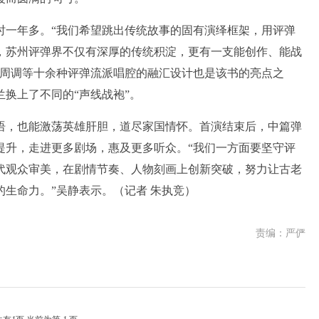
一年多。“我们希望跳出传统故事的固有演绎框架，用评弹
，苏州评弹界不仅有深厚的传统积淀，更有一支能创作、能战
、周调等十余种评弹流派唱腔的融汇设计也是该书的亮点之
换上了不同的“声线战袍”。
，也能激荡英雄肝胆，道尽家国情怀。首演结束后，中篇弹
提升，走进更多剧场，惠及更多听众。“我们一方面要坚守评
代观众审美，在剧情节奏、人物刻画上创新突破，努力让古老
生命力。”吴静表示。（记者 朱执竞）
责编：严俨