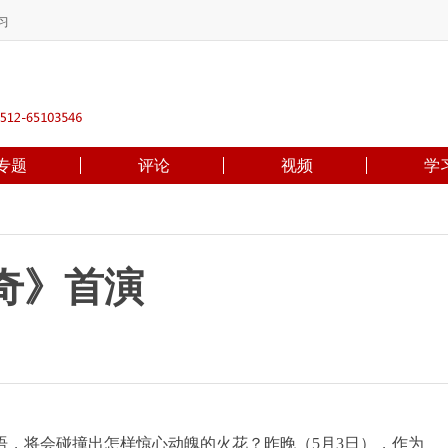
习
专题
评论
视频
学
奇》首演
将会碰撞出怎样惊心动魄的火花？昨晚（5月3日），作为