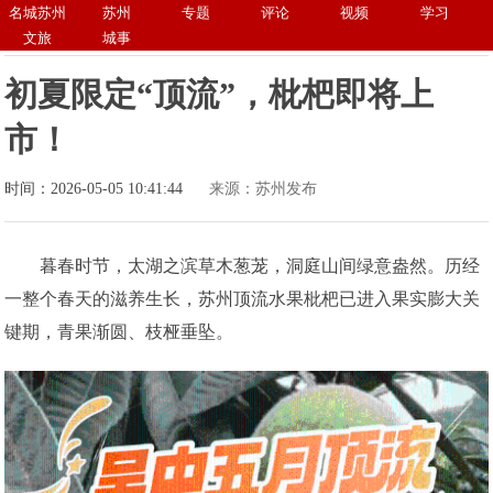
名城苏州
苏州
专题
评论
视频
学习
文旅
城事
初夏限定“顶流”，枇杷即将上
市！
时间：2026-05-05 10:41:44
来源：苏州发布
暮春时节，太湖之滨草木葱茏，洞庭山间绿意盎然。历经
一整个春天的滋养生长，苏州顶流水果枇杷已进入果实膨大关
键期，青果渐圆、枝桠垂坠。