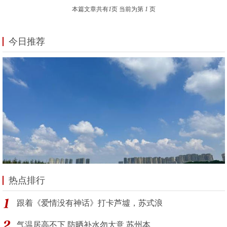
本篇文章共有
1
页 当前为第
1
页
今日推荐
热点排行
跟着《爱情没有神话》打卡芦墟，苏式浪
气温居高不下 防晒补水勿大意 苏州本