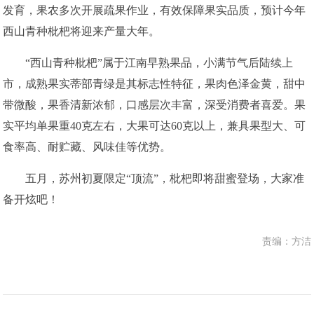
发育，果农多次开展疏果作业，有效保障果实品质，预计今年
西山青种枇杷将迎来产量大年。
“西山青种枇杷”属于江南早熟果品，小满节气后陆续上
市，成熟果实蒂部青绿是其标志性特征，果肉色泽金黄，甜中
带微酸，果香清新浓郁，口感层次丰富，深受消费者喜爱。果
实平均单果重40克左右，大果可达60克以上，兼具果型大、可
食率高、耐贮藏、风味佳等优势。
五月，苏州初夏限定“顶流”，枇杷即将甜蜜登场，大家准
备开炫吧！
责编：方洁