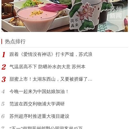
热点排行
跟着《爱情没有神话》打卡芦墟，苏式浪
气温居高不下 防晒补水勿大意 苏州本
甜蜜上市！太湖东西山，又要被挤爆了…
今晚一起来为中国姑娘加油！
范波在西交利物浦大学调研
苏州超序时推进重大项目建设
“五一”假期苏州郊野公园迎客超45万