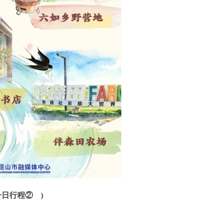
一日行程②
)