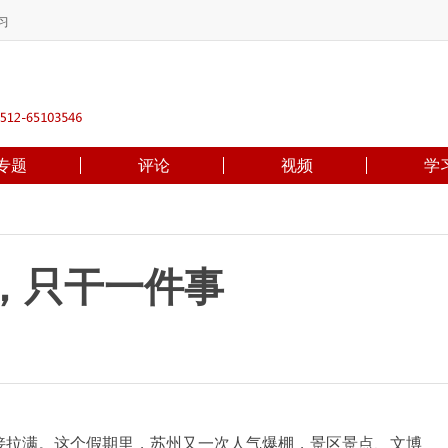
习
专题
评论
视频
学
，只干一件事
拉满。这个假期里，苏州又一次人气爆棚，景区景点、文博