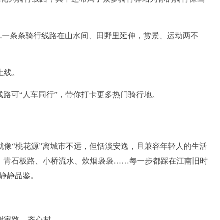
..一条条骑行线路在山水间、田野里延伸，赏景、运动两不
上线。
条线路可“人车同行”，带你打卡更多热门骑行地。
“桃花源”离城市不远，但恬淡安逸，且兼容年轻人的生活
古村，青石板路、小桥流水、炊烟袅袅……每一步都踩在江南旧时
，静静品鉴。
谢家路—齐心村