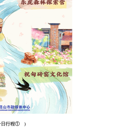
一日行程①
)