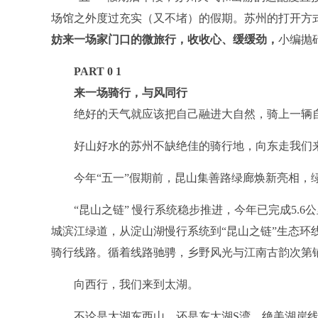
场馆之外度过充实（又不堵）的假期。苏州的打开方式
妨来一场家门口的微旅行，
收收心、缓缓劲，
小编抛
PART 0
1
来一场骑行，与风同行
绝好的天气就应该把自己融进大自然，骑上一辆自
好山好水的苏州不缺绝佳的骑行地，向东走我们
今年“五一”假期前，昆山集善路绿廊焕新亮相，绿
“昆山之链” 慢行系统稳步推进，今年已完成5.6
城滨江绿道，从淀山湖慢行系统到“昆山之链”生态环
骑行线路。循着线路驰骋，乡野风光与江南古韵次第
向西行，我们来到太湖。
不论是太湖东西山，还是东太湖S湾，绝美湖岸线