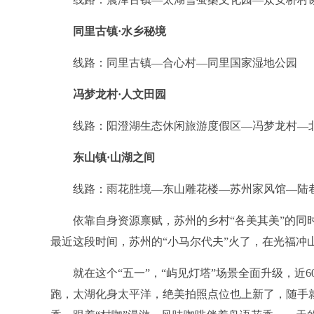
同里古镇·水乡秘境
线路：同里古镇—合心村—同里国家湿地公园
冯梦龙村·人文田园
线路：阳澄湖生态休闲旅游度假区—冯梦龙村—
东山镇·山湖之间
线路：雨花胜境—东山雕花楼—苏州家风馆—陆
依靠自身资源禀赋，苏州的乡村“各美其美”的同时
最近这段时间，苏州的“小马尔代夫”火了，在光福冲
就在这个“五一”，“屿见灯塔”场景全面升级，近60
跑，太湖化身太平洋，绝美拍照点位也上新了，随手就