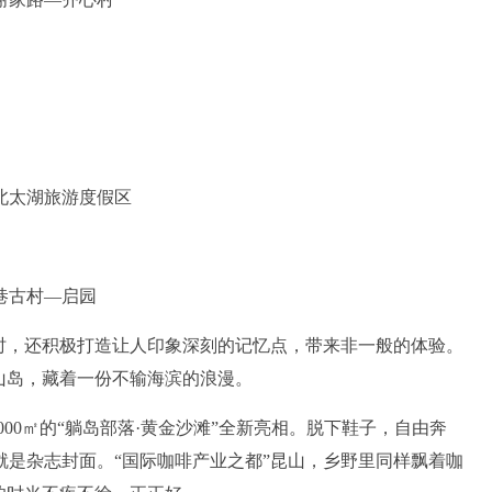
北太湖旅游度假区
巷古村—启园
，还积极打造让人印象深刻的记忆点，带来非一般的体验。
山岛，藏着一份不输海滨的浪漫。
00㎡的“躺岛部落·黄金沙滩”全新亮相。脱下鞋子，自由奔
是杂志封面。“国际咖啡产业之都”昆山，乡野里同样飘着咖