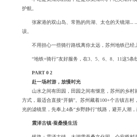
护航。
张家港的双山岛、常熟的尚湖、太仓的天镜湖... .
误。
不用担心一些骑行路线离你太远，苏州地铁已经
“地铁+骑行”友好服务，在3、5、6、8、11这5
PART 0
2
赴一场村游，放慢时光
山水之间有田园，田园之间有惬意，苏州的乡村就像
方式，最适合直接“开躺”。苏州藏着100+个古镇
光的滤镜里，先奉上4条“乡野静行”线路，避开人潮
震泽古镇·蚕桑慢生活
线路：震泽古镇—太湖雪蚕桑文化园—众安桥村