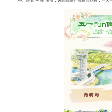
香。跟着“村咖”漫游，风味咖啡伴着鸟语花香，一天