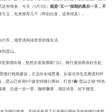
还有很多，今天（5月5日）
就是“五一”假期的最后一天，
不
砖引玉，先来推荐几个（即刻出发，还来得及）。
行车，感受清风绿意里的慢生活。
来到昆山。
意萦绕街巷，悠然步道落脚家门口，骑行漫游再添好去处。
公里慢行线路建设，正迈向全域贯通。从庙泾河生态廊道到环
线，昆山已布局9个捷安特骑行驿站，打造
7条
“昆山之链”特色
铺展，沿途一步一景，咖啡飘香，满目诗意，好不惬意。
化为骑行线路，其中还布局了众多骑行驿站为你的骑行保驾