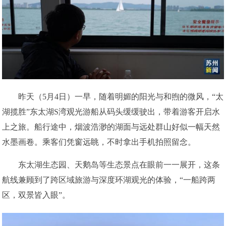
昨天（5月4日）一早，随着明媚的阳光与和煦的微风，“太
湖揽胜”东太湖S湾观光游船从码头缓缓驶出，带着游客开启水
上之旅。船行途中，烟波浩渺的湖面与远处群山好似一幅天然
水墨画卷。乘客们凭窗远眺，不时拿出手机拍照留念。
东太湖生态园、天鹅岛等生态景点在眼前一一展开，这条
航线兼顾到了跨区域旅游与深度环湖观光的体验，“一船跨两
区，双景皆入眼”。