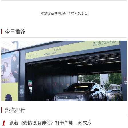
本篇文章共有
1
页 当前为第
1
页
今日推荐
热点排行
跟着《爱情没有神话》打卡芦墟，苏式浪