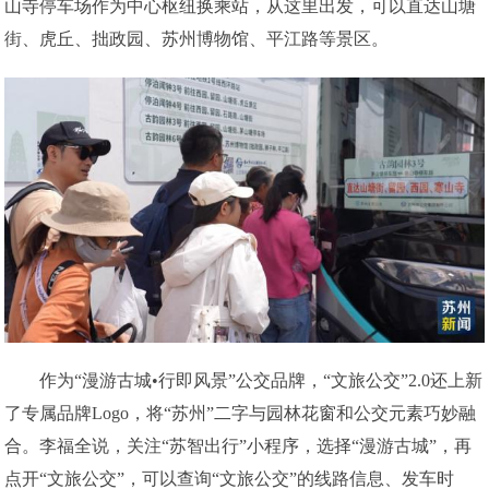
山寺停车场作为中心枢纽换乘站，从这里出发，可以直达山塘
街、虎丘、拙政园、苏州博物馆、平江路等景区。
作为“漫游古城•行即风景”公交品牌，“文旅公交”2.0还上新
了专属品牌Logo，将“苏州”二字与园林花窗和公交元素巧妙融
合。李福全说，关注“苏智出行”小程序，选择“漫游古城”，再
点开“文旅公交”，可以查询“文旅公交”的线路信息、发车时