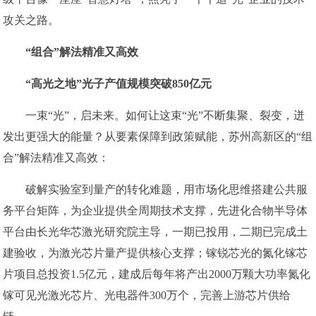
攻关之路。
“组合”解法精准又高效
“高光之地”光子产值规模突破850亿元
一束“光”，启未来。如何让这束“光”不断集聚、裂变，迸
发出更强大的能量？从要素保障到政策赋能，苏州高新区的“组
合”解法精准又高效：
破解实验室到量产的转化难题，用市场化思维搭建公共服
务平台矩阵，为企业提供全周期技术支撑，先进化合物半导体
平台由长光华芯激光研究院主导，一期已投用，二期已完成土
建验收，为激光芯片量产提供核心支撑；镓锐芯光的氮化镓芯
片项目总投资1.5亿元，建成后每年将产出2000万颗大功率氮化
镓可见光激光芯片、光电器件300万个，完善上游芯片供给