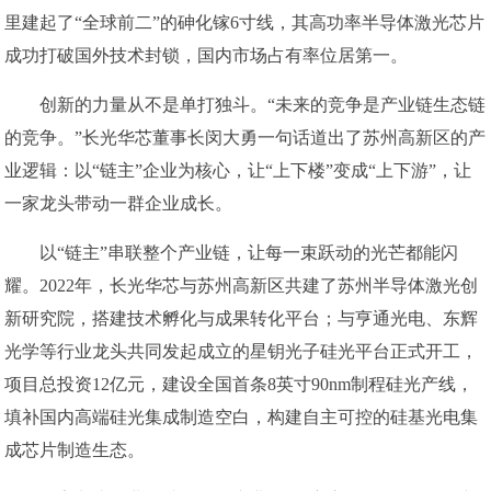
里建起了“全球前二”的砷化镓6寸线，其高功率半导体激光芯片
成功打破国外技术封锁，国内市场占有率位居第一。
创新的力量从不是单打独斗。“未来的竞争是产业链生态链
的竞争。”长光华芯董事长闵大勇一句话道出了苏州高新区的产
业逻辑：以“链主”企业为核心，让“上下楼”变成“上下游”，让
一家龙头带动一群企业成长。
以“链主”串联整个产业链，让每一束跃动的光芒都能闪
耀。2022年，长光华芯与苏州高新区共建了苏州半导体激光创
新研究院，搭建技术孵化与成果转化平台；与亨通光电、东辉
光学等行业龙头共同发起成立的星钥光子硅光平台正式开工，
项目总投资12亿元，建设全国首条8英寸90nm制程硅光产线，
填补国内高端硅光集成制造空白，构建自主可控的硅基光电集
成芯片制造生态。