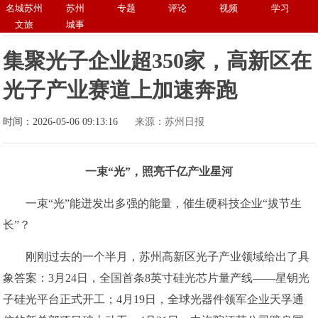
名城苏州
苏州
专题
评论
视频
学习
文旅
城事
集聚光子企业超350家，高新区在
光子产业赛道上加速奔跑
时间：2026-05-06 09:13:16
来源：苏州日报
一束“光”，照亮千亿产业星河
一束“光”能迸发出多强的能量，催生硬科技企业“拔节生
长”？
刚刚过去的一个半月，苏州高新区光子产业领域给出了具
象答案：3月24日，全国首条8英寸硅光芯片量产线——星钥光
子硅光平台正式开工；4月19日，全球光器件领军企业天孚通