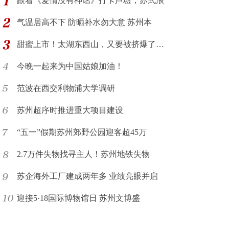
跟着《爱情没有神话》打卡芦墟，苏式浪
气温居高不下 防晒补水勿大意 苏州本
甜蜜上市！太湖东西山，又要被挤爆了…
今晚一起来为中国姑娘加油！
范波在西交利物浦大学调研
苏州超序时推进重大项目建设
“五一”假期苏州郊野公园迎客超45万
2.7万件失物找寻主人！苏州地铁失物
苏企海外工厂建成两年多 业绩亮眼并启
迎接5·18国际博物馆日 苏州文博盛