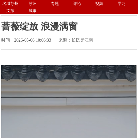
名城苏州
苏州
专题
评论
视频
学习
文旅
城事
蔷薇绽放 浪漫满窗
时间：2026-05-06 10:06:33
来源：长忆是江南