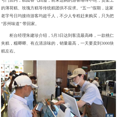
号门店内，糕团香气四溢，前来选购的游客络绎不绝，货架上
的薄荷糕、玫瑰方糕等传统糕团供不应求。“五一”假期，这家
老字号日均接待游客均超千人，不少人专程赶来购买，只为把
“苏州味道” 带回家。
柜台经理朱建珍介绍，5月3日达到客流最高峰，一款桃仁
夹糕，糯唧唧、有点清凉味的，销量最高，一天要卖到3000块
糕左右。