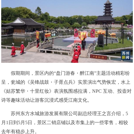
假期期间，景区内的“盘门游春・醉江南”主题活动精彩纷
呈，瓮城的《吴锋战鼓・子胥点兵》实景演出气势恢宏，水上
《姑苏繁华・十里红妆》表演氛围感拉满，NPC 互动、投壶对
诗等趣味活动让游客沉浸式感受江南文化。
苏州东方水城旅游发展有限公司副总经理王之言介绍，5
月1日到5月5日，景区二销店铺以及市集上的一些零售，相较
去年有稳步上升。