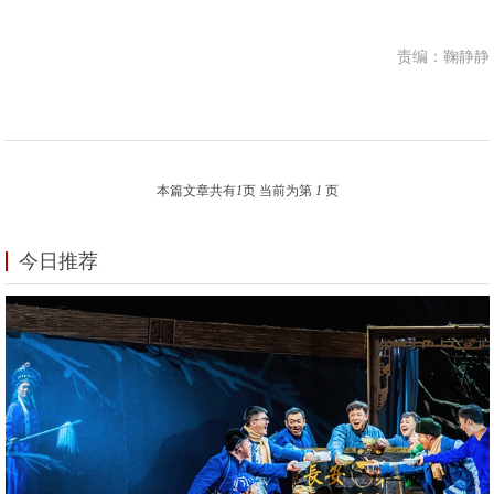
责编：鞠静静
本篇文章共有
1
页 当前为第
1
页
今日推荐