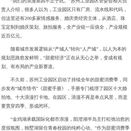
“我们的浪漫基因不止于此。”苏州工业园区管委会相关负
责人介绍，很多人以为，工业园区只有厂房、流水线和代码，
但这里还有200多家情感服务、婚庆类经营主体，从酒店、珠
宝定制到婚庆策划、旅拍服务，全产业链一应俱全，产业规模
近百亿元。
随着城市发展逻辑从“产城人”转向“人产城”，以人为本的
规划思路愈发鲜明，“甜蜜经济”正在从无心之举，变成有规
划、有布局的产业新赛道。
不久前，苏州工业园区启动了持续全年的甜蜜消费季，同
步发布“城市情书”《甜蜜手册》，手册专门梳理了园区十大婚
拍地、十大浪漫打卡地。在园区，浪漫不再是单点风景，而是
要贯穿四季、形成闭环。
“金鸡湖承载国际化都市浪漫，阳澄湖半岛主打松弛治愈的
度假氛围，独墅湖留住青春校园的纯粹心动。”作为甜蜜消费季