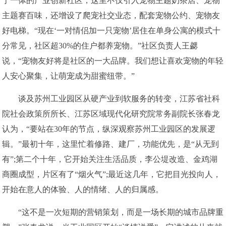
于一体的产业创新社区，这里不仅引入宠物主题奶茶店、宠物
主题赛百味，还增设了爬宠社交业态，配套宠物公约、宠物友
好电梯。“现在‘一对情侣加一只宠物’居住在单身公寓的模式十
分常见，社区超30%的住户都养宠物。”社区负责人王勰
说，“宠物友好将是社区的一大品牌。我们想让喜欢宠物的年轻
人安心聚集，让萌宠成为甜蜜纽带。”
谈及苏州工业园区从硬产业到软服务的转变，江苏省社科
院社会政策所所长、江苏区域现代化研究院常务副院长张春龙
认为，“要站在30年的节点，纵深观察苏州工业园区的发展逻
辑。”最初十年，这里忙着修路、建厂，功能优先，是“从无到
有”;第二个十年，它开始关注生活品质，李公堤改造、金鸡湖
商圈成型，片区有了“烟火气”;最近这几年，它把目光投向人，
开始在意人的体验、人的情绪、人的归属感。
“这不是一次短期的营销策划，而是一场长期的城市品牌重