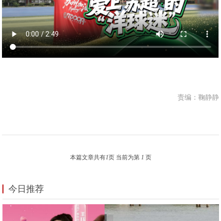
责编：鞠静静
本篇文章共有
1
页 当前为第
1
页
今日推荐