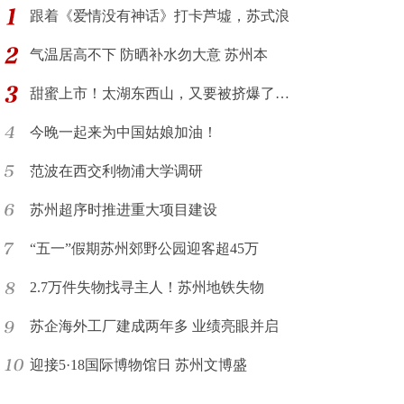
跟着《爱情没有神话》打卡芦墟，苏式浪
气温居高不下 防晒补水勿大意 苏州本
甜蜜上市！太湖东西山，又要被挤爆了…
今晚一起来为中国姑娘加油！
范波在西交利物浦大学调研
苏州超序时推进重大项目建设
“五一”假期苏州郊野公园迎客超45万
2.7万件失物找寻主人！苏州地铁失物
苏企海外工厂建成两年多 业绩亮眼并启
迎接5·18国际博物馆日 苏州文博盛