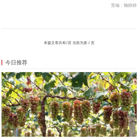
责编：鞠静静
本篇文章共有
1
页 当前为第
1
页
今日推荐