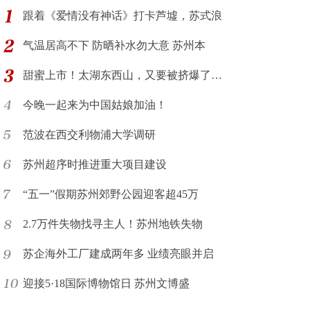
跟着《爱情没有神话》打卡芦墟，苏式浪
气温居高不下 防晒补水勿大意 苏州本
甜蜜上市！太湖东西山，又要被挤爆了…
今晚一起来为中国姑娘加油！
范波在西交利物浦大学调研
苏州超序时推进重大项目建设
“五一”假期苏州郊野公园迎客超45万
2.7万件失物找寻主人！苏州地铁失物
苏企海外工厂建成两年多 业绩亮眼并启
迎接5·18国际博物馆日 苏州文博盛