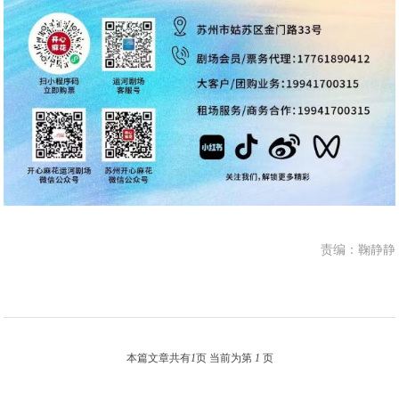
责编：鞠静静
本篇文章共有
1
页 当前为第
1
页