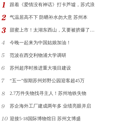
跟着《爱情没有神话》打卡芦墟，苏式浪
气温居高不下 防晒补水勿大意 苏州本
甜蜜上市！太湖东西山，又要被挤爆了…
今晚一起来为中国姑娘加油！
范波在西交利物浦大学调研
苏州超序时推进重大项目建设
“五一”假期苏州郊野公园迎客超45万
2.7万件失物找寻主人！苏州地铁失物
苏企海外工厂建成两年多 业绩亮眼并启
迎接5·18国际博物馆日 苏州文博盛