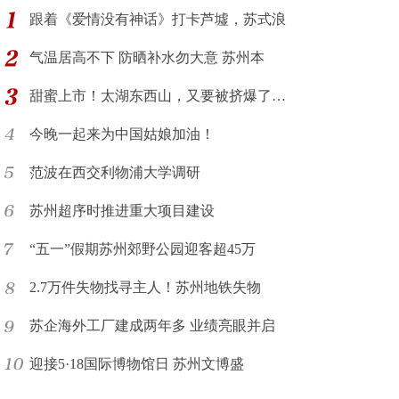
跟着《爱情没有神话》打卡芦墟，苏式浪
气温居高不下 防晒补水勿大意 苏州本
甜蜜上市！太湖东西山，又要被挤爆了…
今晚一起来为中国姑娘加油！
范波在西交利物浦大学调研
苏州超序时推进重大项目建设
“五一”假期苏州郊野公园迎客超45万
2.7万件失物找寻主人！苏州地铁失物
苏企海外工厂建成两年多 业绩亮眼并启
迎接5·18国际博物馆日 苏州文博盛