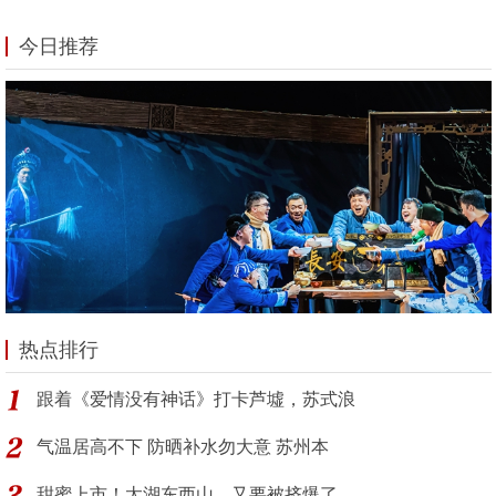
今日推荐
热点排行
跟着《爱情没有神话》打卡芦墟，苏式浪
气温居高不下 防晒补水勿大意 苏州本
甜蜜上市！太湖东西山，又要被挤爆了…