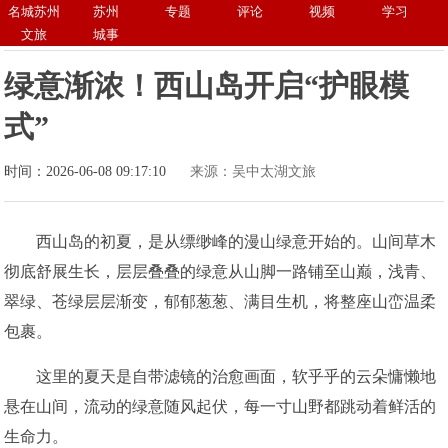
名城苏州
苏州
专题
评论
视频
学习
文旅
城事
绿意渐浓！西山岛开启“护眼模
式”
时间：2026-06-08 09:17:10
来源：吴中太湖文旅
西山岛的初夏，是从缥缈峰的漫山绿意开始的。山间草木
彻底舒展生长，层层叠叠的绿意从山脚一路铺至山巅，浅青、
翠绿、苍绿层层渐变，郁郁葱葱、满目生机，将整座山峦温柔
包裹。
这里的夏天是自带滤镜的治愈画面，软乎乎的云朵慵懒地
悬在山间，流动的绿意随风起伏，每一寸山野都跳动着鲜活的
生命力。