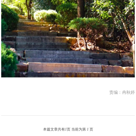
责编：冉秋婷
本篇文章共有
1
页 当前为第
1
页