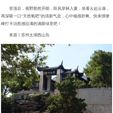
登顶后，视野豁然开朗，听风穿林入夏，坐看云起云落，
再深吸一口“天然氧吧”的清新气息，心中顿感舒爽。快来缥缈
峰打卡治愈感拉满的满眼绿意吧！
来源丨苏州太湖西山岛