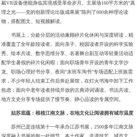
戴VR设备便能身临其境感受革命岁月。主展场160平方米的“真
理之光——党的创新理论出版成果展”陈列了600余种理论读
物，搭配图文、短视频解读。
书展上，分龄分层的活动兼顾碎片化休闲与深度研读，精
准覆盖了全年龄段读者。面向亲子、校园读者开设的科学实验
秀、绘本共读、数学思维分享、名著舞台剧互动等轻量活动适
配学生暑假的碎片化闲暇；面向职场青年开设的青年文学沙
龙、职场心理好书分享、夜间“末班车淘书”专场适配上班族需
求，不少年轻人结束工作后奔赴展馆，在灯火书海中卸下工作
焦虑；面向中老年读者持续开放的古典诗词诵读、书法共读、
地方文史分享专场提供了慢节奏、静心品读的专属空间。
姑苏底蕴：根植江南文脉，在地文化让阅读拥有城市温度
苏州已是连续第十一年承办江苏书展，2500多年江南文脉
深度融入书展的每一处细节，本土作家、非遗技艺、城市文