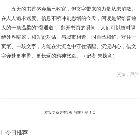
五天的书香盛会虽已收官，但文字带来的力量从未消散。
在人人追求速度、信息不断冲刷思绪的今天，阅读是留给普通
人的一条温柔的“慢通道”。翻开书页的瞬间，人们可以暂时隔
绝外界喧嚣，和先贤对话、与城市相逢、同自己和解。守住一
页纸、一段文字，方能在洪流之中守住清醒、沉淀内心，借文
字奔赴更丰盈、更长远的精神旅途。（记者 朱执竞）
责编：严俨
本篇文章共有
1
页 当前为第
1
页
今日推荐