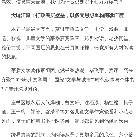
高效、信息铺天盖地，我们为什么仍要沉下心好好读书？
大咖汇聚：打破圈层壁垒，以多元思想重构阅读广度
本届书展最大亮点，莫过于覆盖文学、史学、戏曲、非
遗、影视、儿童文学的豪华嘉宾阵容，跨界对话、老少同堂、
雅俗共赏，不同圈层的思想在书页间碰撞，拓宽所有人对阅读
的想象。
茅盾文学奖作家组团点燃书香热潮，毕飞宇、麦家、阿来
齐聚“2026苏州文学周”，围绕“文学与城市”“时代叙事与个体书
写”展开深度对谈。
童书区域永远人气爆棚，曹文轩、沈石溪、杨红樱、梅子
涵、王一梅、祁智、谷清平等知名儿童文学作家轮番和小读者
见面，孩子们抱着书本排队等候，满眼都是见到偶像的欢喜。
跨界嘉宾的到来，为阅读赋予了更加多元的底色。六小龄