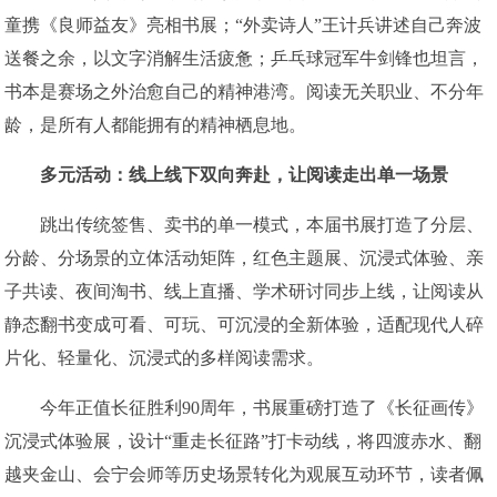
童携《良师益友》亮相书展；“外卖诗人”王计兵讲述自己奔波
送餐之余，以文字消解生活疲惫；乒乓球冠军牛剑锋也坦言，
书本是赛场之外治愈自己的精神港湾。阅读无关职业、不分年
龄，是所有人都能拥有的精神栖息地。
多元活动：线上线下双向奔赴，让阅读走出单一场景
跳出传统签售、卖书的单一模式，本届书展打造了分层、
分龄、分场景的立体活动矩阵，红色主题展、沉浸式体验、亲
子共读、夜间淘书、线上直播、学术研讨同步上线，让阅读从
静态翻书变成可看、可玩、可沉浸的全新体验，适配现代人碎
片化、轻量化、沉浸式的多样阅读需求。
今年正值长征胜利90周年，书展重磅打造了《长征画传》
沉浸式体验展，设计“重走长征路”打卡动线，将四渡赤水、翻
越夹金山、会宁会师等历史场景转化为观展互动环节，读者佩