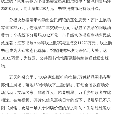
线上线下同频共振的书香盛会交出亮眼成绩单：全域销售码洋
25810万元，同比增加208万元，书香消费市场持续升温。
分板块数据清晰勾勒出全民阅读的蓬勃态势：苏州主展场
零售1025万元，连续第二年突破千万元，彰显了强劲的阅读消
费力；全省线下分展场3342万元，市县级实体书店联动惠民成
效显著；江苏书展App等线上数字渠道成交11278万元，线上购
书已成为大众常态化选择；馆配团购板块突破亿元大关，达
10165万元，为校园、公共图书馆馆藏更新持续输送优质出版
物。
五天的盛会里，400余家出版机构携超8万种精品图书齐聚
苏州主展场，落地150余场线下主题活动，联动全省数百场分
场活动，文坛名家、非遗匠人、跨界明星、万千少年读者在此
相逢。在短视频、碎片化信息裹挟日常的当下，书展早已不只
图书展销，更是一场关于阅读价值的深度叩问：生活处处追求