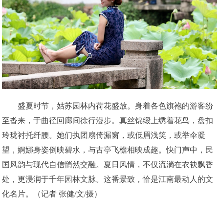
盛夏时节，姑苏园林内荷花盛放。身着各色旗袍的游客纷
至沓来，于曲径回廊间徐行漫步。真丝锦缎上绣着花鸟，盘扣
玲珑衬托纤腰。她们执团扇倚漏窗，或低眉浅笑，或举伞凝
望，婀娜身姿倒映碧水，与古亭飞檐相映成趣。快门声中，民
国风韵与现代自信悄然交融。夏日风情，不仅流淌在衣袂飘香
处，更浸润于千年园林文脉。这番景致，恰是江南最动人的文
化名片。（记者 张健/文/摄）