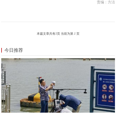
责编：方洁
本篇文章共有
1
页 当前为第
1
页
今日推荐