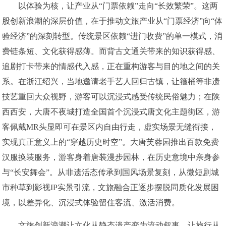
以体验为核，让产业从“门票依赖”走向“长效繁荣”。这两
股创新浪潮的深层价值，在于推动文旅产业从“门票经济”向“体
验经济”的深刻转型。传统景区依赖“进门收费”的单一模式，消
费链条短、文化获得感薄。而背古文通关带来的知识获得感、
追剧打卡带来的情感代入感，正在重构游客与目的地之间的关
系。在浙江绍兴，当地邀请老手艺人回归古镇，让箍桶等非遗
技艺重回大众视野，游客可以沉浸式感受传统民俗魅力；在陕
西西安，大唐不夜城打造全国首个沉浸式唐文化主题街区，游
客佩戴MR头显即可在景区内自由行走，虚实场景无缝衔接，
实现真正意义上的“穿越历史时空”。大唐芙蓉园推出百款免费
汉服换装服务，游客身着唐装漫步园林，在历史意境中亲身参
与“长安舞会”。从非遗活态传承到国风场景复刻，从微短剧城
市种草到影视IP实景引流，文旅融合正逐步摆脱同质化发展困
境，以差异化、沉浸式体验留住客流、激活消费。
文旅创新浪潮让文化从静态遗产变为流动叙事，让旅行从