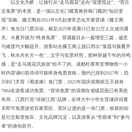
以文化为桥，让旅行从“走马观花”走向“深度抵达”。“背古
文免票”的本质，是一场以文化门槛置换价格门槛的“知识变
现”实验。滕王阁自2021年9月起便常态化开展背诵《滕王阁
序》免当日门票活动，截至2025年底累计已有22万人次成功通
关。今夏升级为“终身免票”，背诵篇目从一篇增至三篇，诚意
与难度均大幅提升。游客站在滕王阁上脱口而出“落霞与孤鹜齐
飞，秋水共长天一色”，文字与实景对照，那种穿越千年的共鸣
感，是“走马观花式旅游”给不了的。成都杜甫草堂博物馆一小
时内背诵83首诗词可获终身免票资格，预约已排到2027年；四
川剑门关背《蜀道难》免门票，2025年国庆假期前五天就有
7864名游客成功免票。“背诗免票”的浪潮在省级层面已有系统
布局，江西打造“诗旅江西”品牌，全球大中小学生背诵诗词通
关即可免票游览百家景区。景区让渡的是一张门票，收获的却
是社交裂变效应、文化品牌沉淀，以及游客从“旁观者”到“参与
者”的身份跃升。