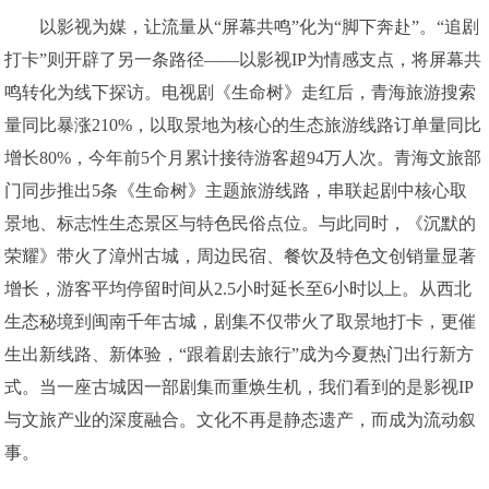
以影视为媒，让流量从“屏幕共鸣”化为“脚下奔赴”。“追剧
打卡”则开辟了另一条路径——以影视IP为情感支点，将屏幕共
鸣转化为线下探访。电视剧《生命树》走红后，青海旅游搜索
量同比暴涨210%，以取景地为核心的生态旅游线路订单量同比
增长80%，今年前5个月累计接待游客超94万人次。青海文旅部
门同步推出5条《生命树》主题旅游线路，串联起剧中核心取
景地、标志性生态景区与特色民俗点位。与此同时，《沉默的
荣耀》带火了漳州古城，周边民宿、餐饮及特色文创销量显著
增长，游客平均停留时间从2.5小时延长至6小时以上。从西北
生态秘境到闽南千年古城，剧集不仅带火了取景地打卡，更催
生出新线路、新体验，“跟着剧去旅行”成为今夏热门出行新方
式。当一座古城因一部剧集而重焕生机，我们看到的是影视IP
与文旅产业的深度融合。文化不再是静态遗产，而成为流动叙
事。