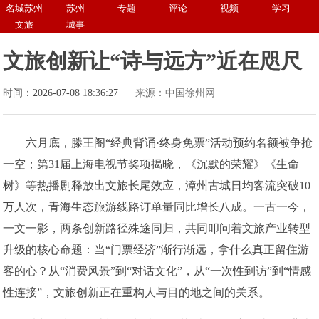
名城苏州
苏州
专题
评论
视频
学习
文旅
城事
文旅创新让“诗与远方”近在咫尺
时间：2026-07-08 18:36:27
来源：中国徐州网
六月底，滕王阁“经典背诵·终身免票”活动预约名额被争抢
一空；第31届上海电视节奖项揭晓，《沉默的荣耀》《生命
树》等热播剧释放出文旅长尾效应，漳州古城日均客流突破10
万人次，青海生态旅游线路订单量同比增长八成。一古一今，
一文一影，两条创新路径殊途同归，共同叩问着文旅产业转型
升级的核心命题：当“门票经济”渐行渐远，拿什么真正留住游
客的心？从“消费风景”到“对话文化”，从“一次性到访”到“情感
性连接”，文旅创新正在重构人与目的地之间的关系。