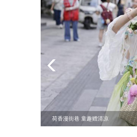
荷香漫街巷 童趣赠清凉