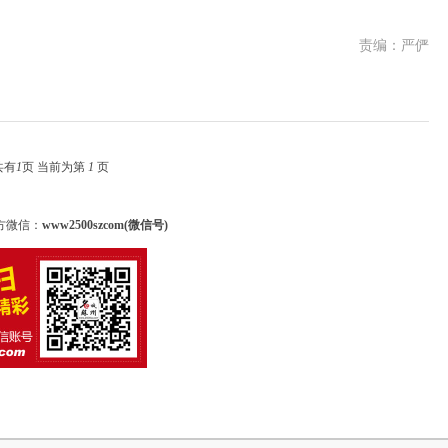
责编：严俨
共有
1
页 当前为第
1
页
方微信：
www2500szcom(微信号)