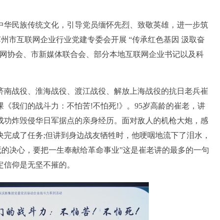
华民族传统文化，引导党员缅怀先烈、致敬英雄，进一步筑
苏州市互联网企业行业党建专委会开展 “传承红色基因 汲取奋
联网协会、市新媒体联合会、部分本地互联网企业书记以及科
南战役、淮海战役、渡江战役、解放上海战役的抗日老兵崔
《我们的战斗力：不怕苦!不怕死!》。95岁高龄的崔老，讲
成功炸毁侵华日军据点的亲身经历。面对敌人的机枪大炮，感
决完成了任务;但讲到身边战友牺牲时，他哽咽地流下了泪水，
死的决心，要把一生奉献给革命事业”这是崔老讲的最多的一句
定信仰是无坚不摧的。