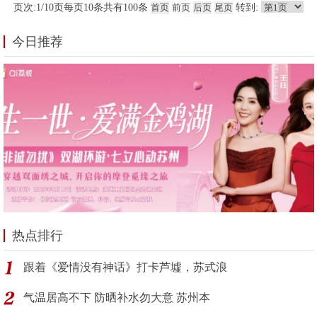
页次:
1/10
页每页
10
条共有
100
条
转到:
今日推荐
热点排行
跟着《爱情没有神话》打卡芦墟，苏式浪
气温居高不下 防晒补水勿大意 苏州本