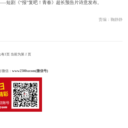
—短剧《“报”复吧！青春》超长预告片诗意发布。
责编：鞠静静
共有
1
页 当前为第
1
页
方微信：
www2500szcom(微信号)