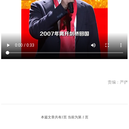
责编：严俨
本篇文章共有
1
页 当前为第
1
页