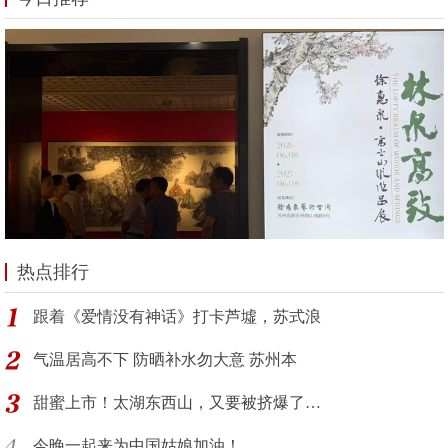
热点排行
跟着《爱情没有神话》打卡芦墟，苏式浪
气温居高不下 防晒补水勿大意 苏州本
甜蜜上市！太湖东西山，又要被挤爆了…
今晚一起来为中国姑娘加油！